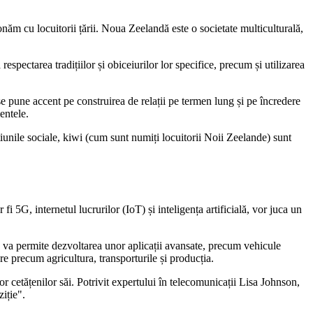
năm cu locuitorii țării. Noua Zeelandă este o societate multiculturală,
spectarea tradițiilor și obiceiurilor lor specifice, precum și utilizarea
 se pune accent pe construirea de relații pe termen lung și pe încredere
entele.
țiunile sociale, kiwi (cum sunt numiți locuitorii Noii Zeelande) sunt
 5G, internetul lucrurilor (IoT) și inteligența artificială, vor juca un
ru va permite dezvoltarea unor aplicații avansate, precum vehicule
re precum agricultura, transporturile și producția.
or cetățenilor săi. Potrivit expertului în telecomunicații Lisa Johnson,
iție".