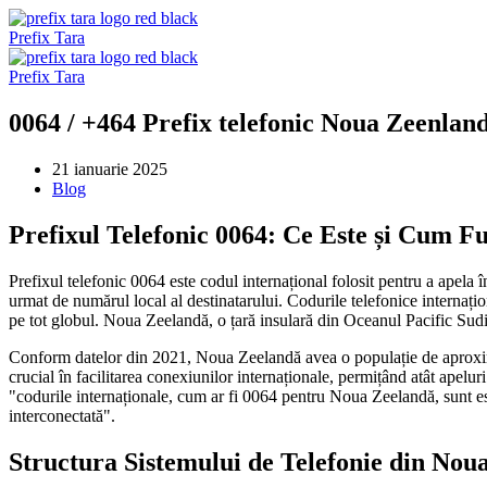
Sari
la
Prefix Tara
conținut
Prefix Tara
0064 / +464 Prefix telefonic Noua Zeenlan
21 ianuarie 2025
Blog
Prefixul Telefonic 0064: Ce Este și Cum F
Prefixul telefonic 0064 este codul internațional folosit pentru a apela 
urmat de numărul local al destinatarului. Codurile telefonice internațion
pe tot globul. Noua Zeelandă, o țară insulară din Oceanul Pacific Sudic,
Conform datelor din 2021, Noua Zeelandă avea o populație de aproximati
crucial în facilitarea conexiunilor internaționale, permițând atât apelur
"codurile internaționale, cum ar fi 0064 pentru Noua Zeelandă, sunt ese
interconectată".
Structura Sistemului de Telefonie din Nou