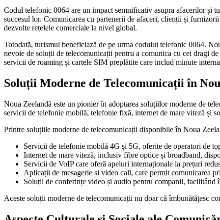
Codul telefonic 0064 are un impact semnificativ asupra afacerilor și tu
succesul lor. Comunicarea cu partenerii de afaceri, clienții și furnizorii
dezvolte rețelele comerciale la nivel global.
Totodată, turismul beneficiază de pe urma codului telefonic 0064. Noua 
nevoie de soluții de telecomunicații pentru a comunica cu cei dragi de 
servicii de roaming și cartele SIM preplătite care includ minute internați
Soluții Moderne de Telecomunicații în No
Noua Zeelandă este un pionier în adoptarea soluțiilor moderne de teleco
servicii de telefonie mobilă, telefonie fixă, internet de mare viteză și s
Printre soluțiile moderne de telecomunicații disponibile în Noua Zeel
Servicii de telefonie mobilă 4G și 5G, oferite de operatori de 
Internet de mare viteză, inclusiv fibre optice și broadband, dispo
Servicii de VoIP care oferă apeluri internaționale la prețuri redu
Aplicații de mesagerie și video call, care permit comunicarea pri
Soluții de conferințe video și audio pentru companii, facilitând în
Aceste soluții moderne de telecomunicații nu doar că îmbunătățesc comuni
Aspecte Culturale și Sociale ale Comunică