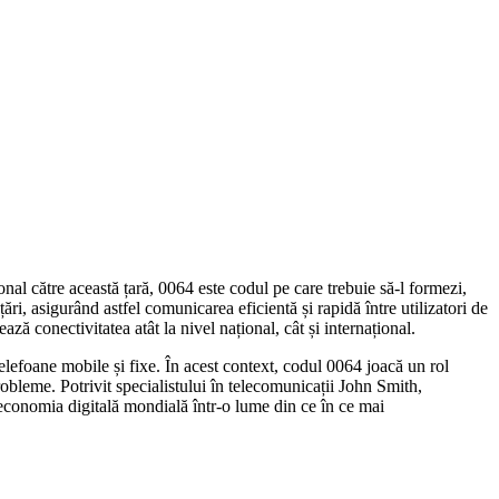
nal către această țară, 0064 este codul pe care trebuie să-l formezi,
ări, asigurând astfel comunicarea eficientă și rapidă între utilizatori de
ă conectivitatea atât la nivel național, cât și internațional.
lefoane mobile și fixe. În acest context, codul 0064 joacă un rol
probleme. Potrivit specialistului în telecomunicații John Smith,
 economia digitală mondială într-o lume din ce în ce mai