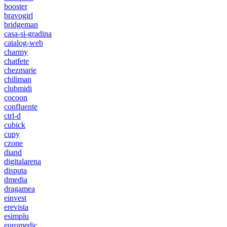
booster
bravogirl
bridgeman
casa-si-gradina
catalog-web
charmy
chatfete
chezmarie
chiliman
clubmidi
cocoon
confluente
ctrl-d
cubick
cupy
czone
diand
digitalarena
disputa
dmedia
dragamea
einvest
erevista
esimplu
euromedic