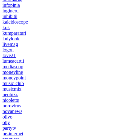
infopinia
ingineru
inhibitii
kaleidoscope
kok
kumparaturi
ladylook
livemag
logon
love21
lumeacartii
mediascop
moneyline
moneypoint
music-club
musicmix
neobizz
nicolette
norovirus
novanews
olivo
olly
partytv
pe-internet