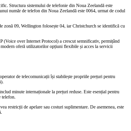
ific. Structura sistemului de telefonie din Noua Zeelandă este
matul unui număr de telefon din Noua Zeelandă este 0064, urmat de codul
e zonă 09, Wellington folosește 04, iar Christchurch se identifică cu
P (Voice over Internet Protocol) a crescut semnificativ, permițând
modern oferă utilizatorilor opțiuni flexibile și acces la servicii
perator de telecomunicații își stabilește propriile prețuri pentru
ă).
includ minute internaționale la prețuri reduse. Este esențial pentru
e telefon.
vea restricții de apelare sau costuri suplimentare. De asemenea, este
ă.