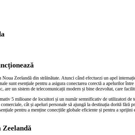
da
uncționează
în Noua Zeelandă din străinătate. Atunci când efectuezi un apel internațio
ale sunt esențiale pentru a asigura conectarea corectă a apelurilor între ț
 are un sistem de telecomunicații modern și bine dezvoltat, care faciliteaz
v 5 milioane de locuitori și un număr semnificativ de utilizatori de te
i comerciale, cât și apeluri personale să ajungă la destinația dorită fără 
nțiale pentru a menține conecțiile globale eficiente și pentru a sprijini
a Zeelandă