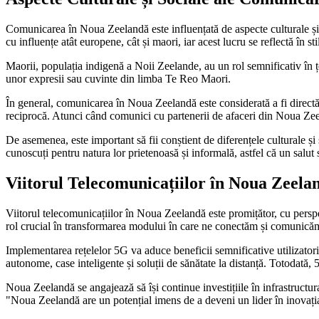
Comunicarea în Noua Zeelandă este influențată de aspecte culturale și s
cu influențe atât europene, cât și maori, iar acest lucru se reflectă în sti
Maorii, populația indigenă a Noii Zeelande, au un rol semnificativ în țe
unor expresii sau cuvinte din limba Te Reo Maori.
În general, comunicarea în Noua Zeelandă este considerată a fi directă și
reciprocă. Atunci când comunici cu partenerii de afaceri din Noua Zeel
De asemenea, este important să fii conștient de diferențele culturale ș
cunoscuți pentru natura lor prietenoasă și informală, astfel că un salut 
Viitorul Telecomunicațiilor în Noua Zeela
Viitorul telecomunicațiilor în Noua Zeelandă este promițător, cu perspec
rol crucial în transformarea modului în care ne conectăm și comunică
Implementarea rețelelor 5G va aduce beneficii semnificative utilizatori
autonome, case inteligente și soluții de sănătate la distanță. Totodată, 
Noua Zeelandă se angajează să își continue investițiile în infrastructura
"Noua Zeelandă are un potențial imens de a deveni un lider în inovația di