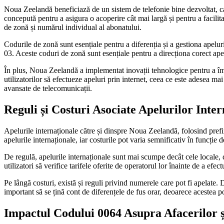
Noua Zeelandă beneficiază de un sistem de telefonie bine dezvoltat, ca
concepută pentru a asigura o acoperire cât mai largă și pentru a facilit
de zonă și numărul individual al abonatului.
Codurile de zonă sunt esențiale pentru a diferenția și a gestiona apel
03. Aceste coduri de zonă sunt esențiale pentru a direcționa corect apelu
În plus, Noua Zeelandă a implementat inovații tehnologice pentru a îmb
utilizatorilor să efectueze apeluri prin internet, ceea ce este adesea mai
avansate de telecomunicații.
Reguli și Costuri Asociate Apelurilor Inter
Apelurile internaționale către și dinspre Noua Zeelandă, folosind prefixu
apelurile internaționale, iar costurile pot varia semnificativ în funcție de
De regulă, apelurile internaționale sunt mai scumpe decât cele locale, d
utilizatori să verifice tarifele oferite de operatorul lor înainte de a efe
Pe lângă costuri, există și reguli privind numerele care pot fi apelat
important să se țină cont de diferențele de fus orar, deoarece acestea 
Impactul Codului 0064 Asupra Afacerilor 