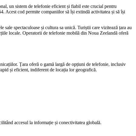
, un sistem de telefonie eficient și fiabil este crucial pentru
64. Acest cod permite companiilor să își extindă activitatea și să își
sale spectaculoase și cultura sa unică. Turiștii care vizitează țara au
cțiile locale. Operatorii de telefonie mobilă din Noua Zeelandă oferă
icațiilor. Țara oferă o gamă largă de opțiuni de telefonie, inclusiv
pid și eficient, indiferent de locația lor geografică.
litând accesul la informație și conectivitatea globală.