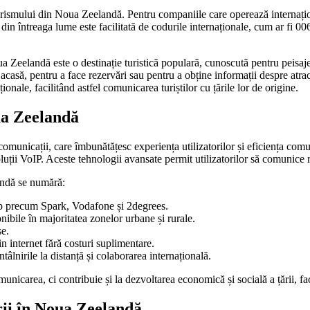
rismului din Noua Zeelandă. Pentru companiile care operează internațional
 din întreaga lume este facilitată de codurile internaționale, cum ar fi 00
Zeelandă este o destinație turistică populară, cunoscută pentru peisajele 
acasă, pentru a face rezervări sau pentru a obține informații despre atra
onale, facilitând astfel comunicarea turiștilor cu țările lor de origine.
ua Zeelandă
municații, care îmbunătățesc experiența utilizatorilor și eficiența comun
oluții VoIP. Aceste tehnologii avansate permit utilizatorilor să comunice ra
andă se numără:
top precum Spark, Vodafone și 2degrees.
nibile în majoritatea zonelor urbane și rurale.
se.
n internet fără costuri suplimentare.
tâlnirile la distanță și colaborarea internațională.
carea, ci contribuie și la dezvoltarea economică și socială a țării, faci
rii în Noua Zeelandă