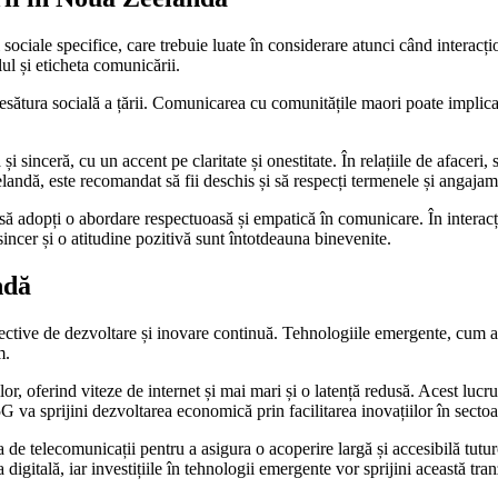
ociale specifice, care trebuie luate în considerare atunci când interacțio
lul și eticheta comunicării.
sătura socială a țării. Comunicarea cu comunitățile maori poate implica re
 sinceră, cu un accent pe claritate și onestitate. În relațiile de afaceri,
andă, este recomandat să fii deschis și să respecți termenele și angajam
i să adopți o abordare respectuoasă și empatică în comunicare. În interac
sincer și o atitudine pozitivă sunt întotdeauna binevenite.
ndă
tive de dezvoltare și inovare continuă. Tehnologiile emergente, cum ar fi
m.
lor, oferind viteze de internet și mai mari și o latență redusă. Acest luc
5G va sprijini dezvoltarea economică prin facilitarea inovațiilor în sectoa
 de telecomunicații pentru a asigura o acoperire largă și accesibilă tutur
gitală, iar investițiile în tehnologii emergente vor sprijini această tranz