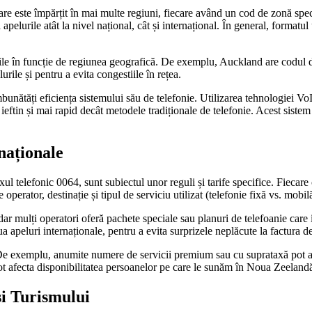
re este împărțit în mai multe regiuni, fiecare având un cod de zonă spec
a apelurile atât la nivel național, cât și internațional. În general, for
urile în funcție de regiunea geografică. De exemplu, Auckland are codul d
rile și pentru a evita congestiile în rețea.
unătăți eficiența sistemului său de telefonie. Utilizarea tehnologiei VoI
 ieftin și mai rapid decât metodele tradiționale de telefonie. Acest sistem 
naționale
l telefonic 0064, sunt subiectul unor reguli și tarife specifice. Fiecare o
 operator, destinație și tipul de serviciu utilizat (telefonie fixă vs. mobil
ar mulți operatori oferă pachete speciale sau planuri de telefoanie care 
ctua apeluri internaționale, pentru a evita surprizele neplăcute la factura d
e. De exemplu, anumite numere de servicii premium sau cu suprataxă pot a
pot afecta disponibilitatea persoanelor pe care le sunăm în Noua Zeeland
și Turismului