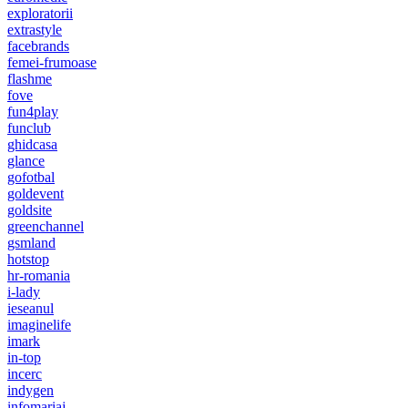
exploratorii
extrastyle
facebrands
femei-frumoase
flashme
fove
fun4play
funclub
ghidcasa
glance
gofotbal
goldevent
goldsite
greenchannel
gsmland
hotstop
hr-romania
i-lady
ieseanul
imaginelife
imark
in-top
incerc
indygen
infomariaj