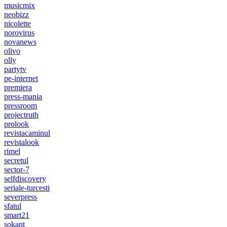
musicmix
neobizz
nicolette
norovirus
novanews
olivo
olly
partytv
pe-internet
premiera
press-mania
pressroom
projectruth
prolook
revistacaminul
revistalook
rimel
secretul
sector-7
selfdiscovery
seriale-turcesti
severpress
sfatul
smart21
sokant