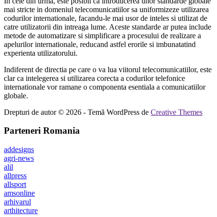
In cele din urma, este posibil ca introducerea unor standarde globale
mai stricte in domeniul telecomunicatiilor sa uniformizeze utilizarea
codurilor internationale, facandu-le mai usor de inteles si utilizat de
catre utilizatorii din intreaga lume. Aceste standarde ar putea include
metode de automatizare si simplificare a procesului de realizare a
apelurilor internationale, reducand astfel erorile si imbunatatind
experienta utilizatorului.
Indiferent de directia pe care o va lua viitorul telecomunicatiilor, este
clar ca intelegerea si utilizarea corecta a codurilor telefonice
internationale vor ramane o componenta esentiala a comunicatiilor
globale.
Drepturi de autor © 2026 - Temă WordPress de
Creative Themes
Parteneri Romania
addesigns
agri-news
alil
allpress
allsport
amsonline
arhivarul
arthitecture