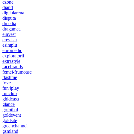
czone
diand
digitalarena
disputa
dmedia
dragamea
einvest
erevista
esimplu
euromedic
exploratorii
extrastyle
facebrands
femei-frumoase
flashme
fove
fun4play
funclub
ghidcasa
glance
gofotbal
goldevent
goldsite
greenchannel
gsmland