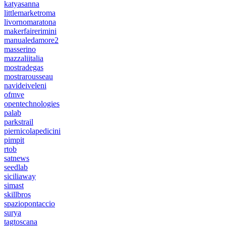
katyasanna
littlemarketroma
livornomaratona
makerfairerimini
manualedamore2
masserino
mazzaliitalia
mostradegas
mostrarousseau
navideiveleni
ofmve
opentechnologies
palab
parkstrail
piernicolapedicini
pimpit
rtob
satnews
seedlab
siciliaway
simast
skillbros
spaziopontaccio
surya
tagtoscana