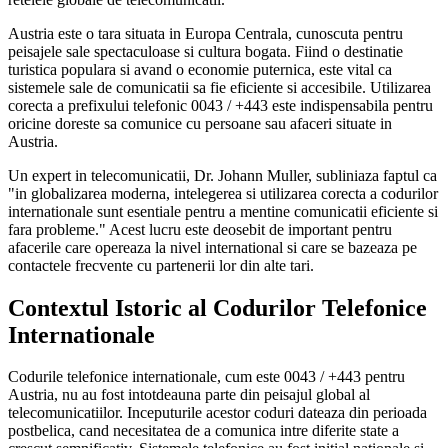
Austria este o tara situata in Europa Centrala, cunoscuta pentru
peisajele sale spectaculoase si cultura bogata. Fiind o destinatie
turistica populara si avand o economie puternica, este vital ca
sistemele sale de comunicatii sa fie eficiente si accesibile. Utilizarea
corecta a prefixului telefonic 0043 / +443 este indispensabila pentru
oricine doreste sa comunice cu persoane sau afaceri situate in
Austria.
Un expert in telecomunicatii, Dr. Johann Muller, subliniaza faptul ca
"in globalizarea moderna, intelegerea si utilizarea corecta a codurilor
internationale sunt esentiale pentru a mentine comunicatii eficiente si
fara probleme." Acest lucru este deosebit de important pentru
afacerile care opereaza la nivel international si care se bazeaza pe
contactele frecvente cu partenerii lor din alte tari.
Contextul Istoric al Codurilor Telefonice
Internationale
Codurile telefonice internationale, cum este 0043 / +443 pentru
Austria, nu au fost intotdeauna parte din peisajul global al
telecomunicatiilor. Inceputurile acestor coduri dateaza din perioada
postbelica, cand necesitatea de a comunica intre diferite state a