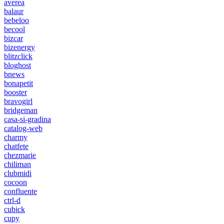
averea
balaur
bebeloo
becool
bizcar
bizenergy
blitzclick
bloghost
bnews
bonapetit
booster
bravogirl
bridgeman
casa-si-gradina
catalog-web
charmy
chatfete
chezmarie
chiliman
clubmidi
cocoon
confluente
ctrl-d
cubick
cupy