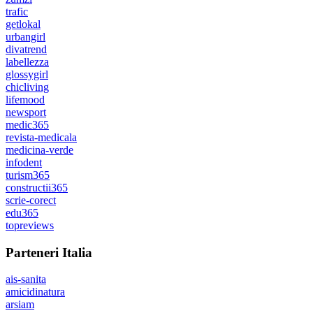
trafic
getlokal
urbangirl
divatrend
labellezza
glossygirl
chicliving
lifemood
newsport
medic365
revista-medicala
medicina-verde
infodent
turism365
constructii365
scrie-corect
edu365
topreviews
Parteneri Italia
ais-sanita
amicidinatura
arsiam