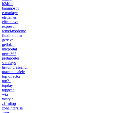
b24fun
baniinostri
e-mariage
elegantes
eliteinlove
expresul
femei-moderne
fluximobiliar
gedave
getlokal
micportal
news365
pretaporter
semdays
tirgumureseanul
toateanimalele
top-director
top21
topday
topgear
wta
yostyle
ziarultop
zonainterzisa
zumzi