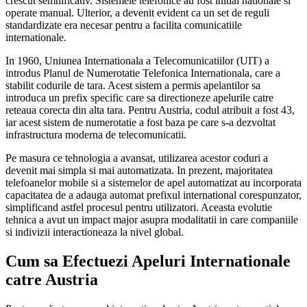
crescut semnificativ. Sistemele telefonice au fost initial nationale si
operate manual. Ulterior, a devenit evident ca un set de reguli
standardizate era necesar pentru a facilita comunicatiile
internationale.
In 1960, Uniunea Internationala a Telecomunicatiilor (UIT) a
introdus Planul de Numerotatie Telefonica Internationala, care a
stabilit codurile de tara. Acest sistem a permis apelantilor sa
introduca un prefix specific care sa directioneze apelurile catre
reteaua corecta din alta tara. Pentru Austria, codul atribuit a fost 43,
iar acest sistem de numerotatie a fost baza pe care s-a dezvoltat
infrastructura moderna de telecomunicatii.
Pe masura ce tehnologia a avansat, utilizarea acestor coduri a
devenit mai simpla si mai automatizata. In prezent, majoritatea
telefoanelor mobile si a sistemelor de apel automatizat au incorporata
capacitatea de a adauga automat prefixul international corespunzator,
simplificand astfel procesul pentru utilizatori. Aceasta evolutie
tehnica a avut un impact major asupra modalitatii in care companiile
si indivizii interactioneaza la nivel global.
Cum sa Efectuezi Apeluri Internationale
catre Austria