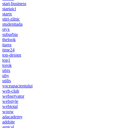
start-business
startaici
startx
stiri-zilnic
studentiada
styx
suburbia
thelook
tiarra
time24
top-design
top1
torok
ubix
uby
utilis
voceapacientului
web-club
webservator
webstyle
webtotal
woow
adacademy
addsite
amical