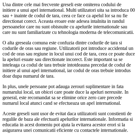
Una dintre cele mai frecvente greseli este omiterea codului de
initiere a unui apel international. Multi utilizatori uita sa introduca 00
sau + inainte de codul de tara, ceea ce face ca apelul lor sa nu fie
directionat corect. Aceasta eroare este adesea intalnita in randul
persoanelor care nu sunt obisnuite cu apelurile internationale sau
care nu sunt familiarizate cu tehnologia moderna de telecomunicatii.
O alta greseala comuna este confuzia dintre codurile de tara si
codurile de oras sau regiune. Utilizatorii pot introduce accidental un
cod de oras sau regiune in locul unui cod de tara, ceea ce poate duce
la apeluri esuate sau directionate incorect. Este important sa se
inteleaga ca codul de tara trebuie intotdeauna precedat de codul de
initiere al unui apel international, iar codul de oras trebuie introdus
doar dupa numarul de tara.
In plus, unele persoane pot adauga zerouri suplimentare in fata
numarului local, un obicei care poate duce la apeluri nereusite. In
general, este recomandat sa se elimine orice zero care precede
numarul local atunci cand se efectueaza un apel international.
Aceste greseli sunt usor de evitat daca utilizatorii sunt constienti de
regulile de baza ale efectuarii apelurilor internationale. Informatia si
educatia in acest domeniu pot ajuta la evitarea acestor erori si la
asigurarea unei comunicatii eficiente cu contactele internationale.