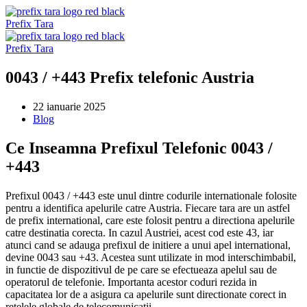
Sari
la
Prefix Tara
conținut
Prefix Tara
0043 / +443 Prefix telefonic Austria
22 ianuarie 2025
Blog
Ce Inseamna Prefixul Telefonic 0043 /
+443
Prefixul 0043 / +443 este unul dintre codurile internationale folosite
pentru a identifica apelurile catre Austria. Fiecare tara are un astfel
de prefix international, care este folosit pentru a directiona apelurile
catre destinatia corecta. In cazul Austriei, acest cod este 43, iar
atunci cand se adauga prefixul de initiere a unui apel international,
devine 0043 sau +43. Acestea sunt utilizate in mod interschimbabil,
in functie de dispozitivul de pe care se efectueaza apelul sau de
operatorul de telefonie. Importanta acestor coduri rezida in
capacitatea lor de a asigura ca apelurile sunt directionate corect in
retelele globale de telecomunicatii.