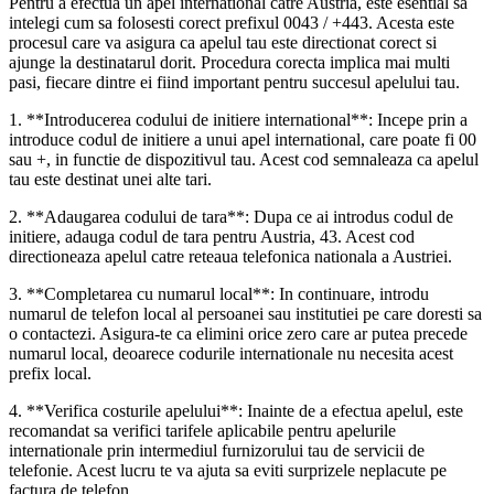
Pentru a efectua un apel international catre Austria, este esential sa
intelegi cum sa folosesti corect prefixul 0043 / +443. Acesta este
procesul care va asigura ca apelul tau este directionat corect si
ajunge la destinatarul dorit. Procedura corecta implica mai multi
pasi, fiecare dintre ei fiind important pentru succesul apelului tau.
1. **Introducerea codului de initiere international**: Incepe prin a
introduce codul de initiere a unui apel international, care poate fi 00
sau +, in functie de dispozitivul tau. Acest cod semnaleaza ca apelul
tau este destinat unei alte tari.
2. **Adaugarea codului de tara**: Dupa ce ai introdus codul de
initiere, adauga codul de tara pentru Austria, 43. Acest cod
directioneaza apelul catre reteaua telefonica nationala a Austriei.
3. **Completarea cu numarul local**: In continuare, introdu
numarul de telefon local al persoanei sau institutiei pe care doresti sa
o contactezi. Asigura-te ca elimini orice zero care ar putea precede
numarul local, deoarece codurile internationale nu necesita acest
prefix local.
4. **Verifica costurile apelului**: Inainte de a efectua apelul, este
recomandat sa verifici tarifele aplicabile pentru apelurile
internationale prin intermediul furnizorului tau de servicii de
telefonie. Acest lucru te va ajuta sa eviti surprizele neplacute pe
factura de telefon.