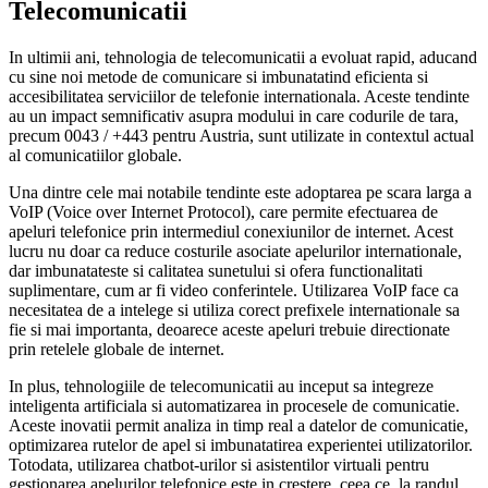
Telecomunicatii
In ultimii ani, tehnologia de telecomunicatii a evoluat rapid, aducand
cu sine noi metode de comunicare si imbunatatind eficienta si
accesibilitatea serviciilor de telefonie internationala. Aceste tendinte
au un impact semnificativ asupra modului in care codurile de tara,
precum 0043 / +443 pentru Austria, sunt utilizate in contextul actual
al comunicatiilor globale.
Una dintre cele mai notabile tendinte este adoptarea pe scara larga a
VoIP (Voice over Internet Protocol), care permite efectuarea de
apeluri telefonice prin intermediul conexiunilor de internet. Acest
lucru nu doar ca reduce costurile asociate apelurilor internationale,
dar imbunatateste si calitatea sunetului si ofera functionalitati
suplimentare, cum ar fi video conferintele. Utilizarea VoIP face ca
necesitatea de a intelege si utiliza corect prefixele internationale sa
fie si mai importanta, deoarece aceste apeluri trebuie directionate
prin retelele globale de internet.
In plus, tehnologiile de telecomunicatii au inceput sa integreze
inteligenta artificiala si automatizarea in procesele de comunicatie.
Aceste inovatii permit analiza in timp real a datelor de comunicatie,
optimizarea rutelor de apel si imbunatatirea experientei utilizatorilor.
Totodata, utilizarea chatbot-urilor si asistentilor virtuali pentru
gestionarea apelurilor telefonice este in crestere, ceea ce, la randul