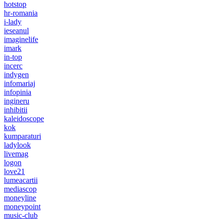
hotstop
hr-romania
i-lady
ieseanul
imaginelife
imark
in-top
incerc
indygen
infomariaj
infopinia
ingineru
inhibitii
kaleidoscope
kok
kumparaturi
ladylook
livemag
logon
love21
lumeacartii
mediascop
moneyline
moneypoint
music-club