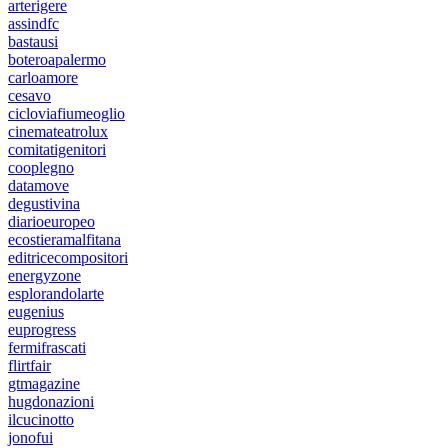
arterigere
assindfc
bastausi
boteroapalermo
carloamore
cesavo
cicloviafiumeoglio
cinemateatrolux
comitatigenitori
cooplegno
datamove
degustivina
diarioeuropeo
ecostieramalfitana
editricecompositori
energyzone
esplorandolarte
eugenius
euprogress
fermifrascati
flirtfair
gtmagazine
hugdonazioni
ilcucinotto
jonofui