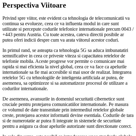
Perspectiva Viitoare
Privind spre viitor, este evident ca tehnologia de telecomunicatii va
continua sa evolueze, ceea ce va influenta modul in care sunt
utilizate si percepute codurile telefonice internationale precum 0043 /
+443 pentru Austria. Cu toate acestea, cateva directii posibile ar
putea oferi indicii despre cum va arata viitorul acestor coduri.
In primul rand, se asteapta ca tehnologia 5G sa aduca imbunatatiri
semnificative in ceea ce priveste viteza si capacitatea retelelor de
telefonie mobila. Aceste progrese vor permite o comunicare mai
rapida si mai eficienta la nivel global, ceea ce va face ca apelurile
internationale sa fie mai accesibile si mai usor de realizat. Integrarea
retelelor 5G cu tehnologiile de inteligenta artificiala ar putea, de
asemenea, sa optimizeze si sa automatizeze procesul de utilizare a
codurilor internationale.
De asemenea, avansurile in domeniul securitatii cibernetice sunt
cruciale pentru protejarea comunicatiilor internationale. Pe masura
ce volumul de date transmitate prin intermediul retelelor globale
creste, protejarea acestor informatii devine esentiala. Codurile de tara
si de numerotatie ar putea fi integrate in sistemele de securitate
pentru a asigura ca doar apelurile autorizate sunt directionate corect.