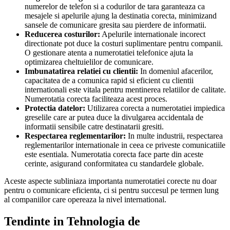
numerelor de telefon si a codurilor de tara garanteaza ca
mesajele si apelurile ajung la destinatia corecta, minimizand
sansele de comunicare gresita sau pierdere de informatii.
Reducerea costurilor:
Apelurile internationale incorect
directionate pot duce la costuri suplimentare pentru companii.
O gestionare atenta a numerotatiei telefonice ajuta la
optimizarea cheltuielilor de comunicare.
Imbunatatirea relatiei cu clientii:
In domeniul afacerilor,
capacitatea de a comunica rapid si eficient cu clientii
internationali este vitala pentru mentinerea relatiilor de calitate.
Numerotatia corecta faciliteaza acest proces.
Protectia datelor:
Utilizarea corecta a numerotatiei impiedica
greselile care ar putea duce la divulgarea accidentala de
informatii sensibile catre destinatarii gresiti.
Respectarea reglementarilor:
In multe industrii, respectarea
reglementarilor internationale in ceea ce priveste comunicatiile
este esentiala. Numerotatia corecta face parte din aceste
cerinte, asigurand conformitatea cu standardele globale.
Aceste aspecte subliniaza importanta numerotatiei corecte nu doar
pentru o comunicare eficienta, ci si pentru succesul pe termen lung
al companiilor care opereaza la nivel international.
Tendinte in Tehnologia de