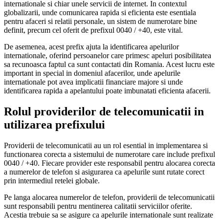
internationale si chiar unele servicii de internet. In contextul
globalizarii, unde comunicarea rapida si eficienta este esentiala
pentru afaceri si relatii personale, un sistem de numerotare bine
definit, precum cel oferit de prefixul 0040 / +40, este vital.
De asemenea, acest prefix ajuta la identificarea apelurilor
internationale, oferind persoanelor care primesc apeluri posibilitatea
sa recunoasca faptul ca sunt contactati din Romania. Acest lucru este
important in special in domeniul afacerilor, unde apelurile
internationale pot avea implicatii financiare majore si unde
identificarea rapida a apelantului poate imbunatati eficienta afacerii.
Rolul providerilor de telecomunicatii in
utilizarea prefixului
Providerii de telecomunicatii au un rol esential in implementarea si
functionarea corecta a sistemului de numerotare care include prefixul
0040 / +40. Fiecare provider este responsabil pentru alocarea corecta
a numerelor de telefon si asigurarea ca apelurile sunt rutate corect
prin intermediul retelei globale.
Pe langa alocarea numerelor de telefon, providerii de telecomunicatii
sunt responsabili pentru mentinerea calitatii serviciilor oferite.
Acestia trebuie sa se asigure ca apelurile internationale sunt realizate