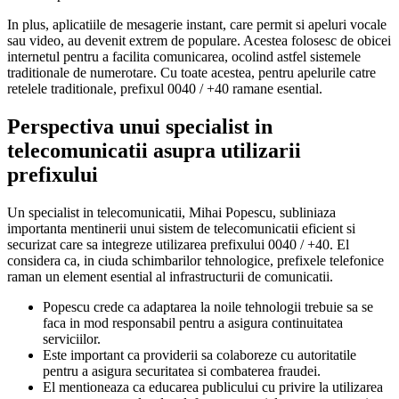
In plus, aplicatiile de mesagerie instant, care permit si apeluri vocale
sau video, au devenit extrem de populare. Acestea folosesc de obicei
internetul pentru a facilita comunicarea, ocolind astfel sistemele
traditionale de numerotare. Cu toate acestea, pentru apelurile catre
retelele traditionale, prefixul 0040 / +40 ramane esential.
Perspectiva unui specialist in
telecomunicatii asupra utilizarii
prefixului
Un specialist in telecomunicatii, Mihai Popescu, subliniaza
importanta mentinerii unui sistem de telecomunicatii eficient si
securizat care sa integreze utilizarea prefixului 0040 / +40. El
considera ca, in ciuda schimbarilor tehnologice, prefixele telefonice
raman un element esential al infrastructurii de comunicatii.
Popescu crede ca adaptarea la noile tehnologii trebuie sa se
faca in mod responsabil pentru a asigura continuitatea
serviciilor.
Este important ca providerii sa colaboreze cu autoritatile
pentru a asigura securitatea si combaterea fraudei.
El mentioneaza ca educarea publicului cu privire la utilizarea