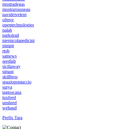
mostradegas
mostrarousseau
navideiveleni
ofmve
opentechnologies
palab
parkstrail
piernicolapedicini
pimpit
rtob
satnews
seedlab
siciliaway
simast
skillbros
spaziopontaccio
surya
tagtoscana
tuxfeed
unshred
webaud
Prefix Tara