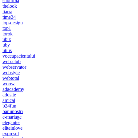
suburbia
thelook
tiarra
time24
top-design
top1
torok
ubix
uby
utilis
voceapacientului
web-club
webservator
webstyle
webtotal
woow
adacademy
addsite
amical
b24fun
baniinostri
e-mariage
elegantes
eliteinlove
expresul