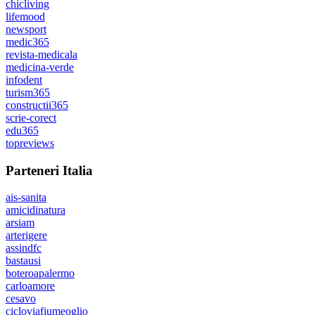
chicliving
lifemood
newsport
medic365
revista-medicala
medicina-verde
infodent
turism365
constructii365
scrie-corect
edu365
topreviews
Parteneri Italia
ais-sanita
amicidinatura
arsiam
arterigere
assindfc
bastausi
boteroapalermo
carloamore
cesavo
cicloviafiumeoglio