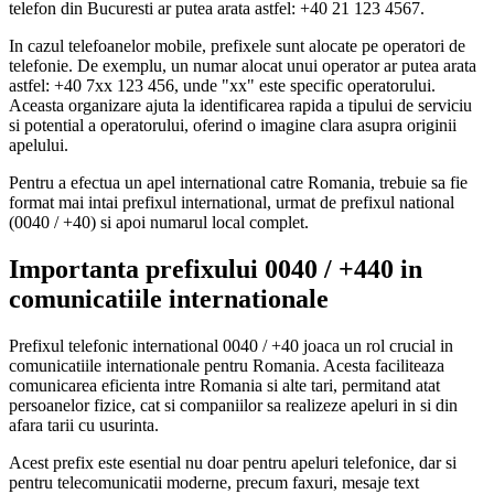
telefon din Bucuresti ar putea arata astfel: +40 21 123 4567.
In cazul telefoanelor mobile, prefixele sunt alocate pe operatori de
telefonie. De exemplu, un numar alocat unui operator ar putea arata
astfel: +40 7xx 123 456, unde "xx" este specific operatorului.
Aceasta organizare ajuta la identificarea rapida a tipului de serviciu
si potential a operatorului, oferind o imagine clara asupra originii
apelului.
Pentru a efectua un apel international catre Romania, trebuie sa fie
format mai intai prefixul international, urmat de prefixul national
(0040 / +40) si apoi numarul local complet.
Importanta prefixului 0040 / +440 in
comunicatiile internationale
Prefixul telefonic international 0040 / +40 joaca un rol crucial in
comunicatiile internationale pentru Romania. Acesta faciliteaza
comunicarea eficienta intre Romania si alte tari, permitand atat
persoanelor fizice, cat si companiilor sa realizeze apeluri in si din
afara tarii cu usurinta.
Acest prefix este esential nu doar pentru apeluri telefonice, dar si
pentru telecomunicatii moderne, precum faxuri, mesaje text