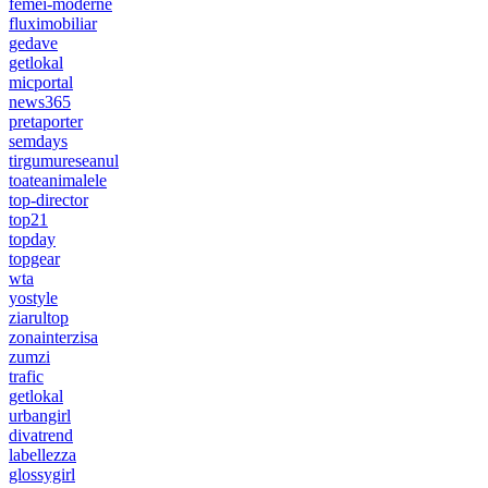
femei-moderne
fluximobiliar
gedave
getlokal
micportal
news365
pretaporter
semdays
tirgumureseanul
toateanimalele
top-director
top21
topday
topgear
wta
yostyle
ziarultop
zonainterzisa
zumzi
trafic
getlokal
urbangirl
divatrend
labellezza
glossygirl