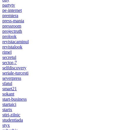
partytv
pe-internet
premiera
press-mania
pressroom
projectruth
prolook
revistacaminul
revistalook
rimel
secretul
sector-7
selfdiscovery
seriale-turcesti
severpress
sfatul
smart21
sokant
start-business
startaici
startx
stiri-zilnic
studentiada
styx