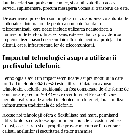
fara intarzieri sau probleme tehnice, si ca utilizatorii au acces la
servicii suplimentare, precum mesageria vocala si transferul de date.
De asemenea, providerii sunt implicati in colaborarea cu autoritatile
nationale si internationale pentru a combate frauda in
telecomunicatii, care poate include utilizarea neautorizata a
numerelor de telefon. In acest sens, este esential ca providerii sa
implementeze masuri de securitate eficiente pentru a proteja atat
clientii, cat si infrastructura lor de telecomunicatii.
Impactul tehnologiei asupra utilizarii
prefixului telefonic
Tehnologia a avut un impact semnificativ asupra modului in care
prefixul telefonic 0040 / +40 este utilizat. Odata cu avansul
tehnologic, apelurile traditionale au fost completate de alte forme de
comunicare precum VoIP (Voice over Internet Protocol), care
permite realizarea de apeluri telefonice prin internet, fara a utiliza
infrastructura traditionala de telefonie.
Aceste noi tehnologii ofera o flexibilitate mai mare, permitand
utilizatorilor sa efectueze apeluri internationale la costuri reduse.
Totusi, acestea vin si cu propriile provocari, cum ar fi asigurarea
calitatii apelurilor si securitatea datelor transmise.