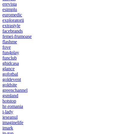
erevista
esimplu
euromedic
exploratorii
extrastyle
facebrands
femei-frumoase
flashme
fove
fun4play
funclub
ghidcasa
glance
gofotbal
goldevent
goldsite
greenchannel
gsmland
hotstop
hr-romania
i-lady
ieseanul
imaginelife
imark
in-top