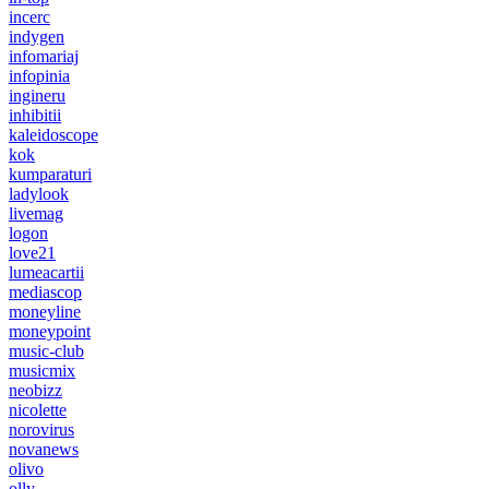
incerc
indygen
infomariaj
infopinia
ingineru
inhibitii
kaleidoscope
kok
kumparaturi
ladylook
livemag
logon
love21
lumeacartii
mediascop
moneyline
moneypoint
music-club
musicmix
neobizz
nicolette
norovirus
novanews
olivo
olly