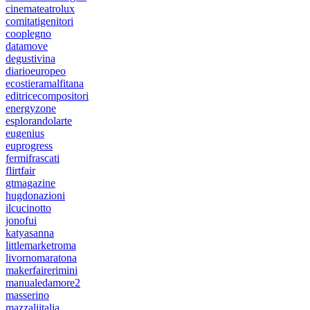
cinemateatrolux
comitatigenitori
cooplegno
datamove
degustivina
diarioeuropeo
ecostieramalfitana
editricecompositori
energyzone
esplorandolarte
eugenius
euprogress
fermifrascati
flirtfair
gtmagazine
hugdonazioni
ilcucinotto
jonofui
katyasanna
littlemarketroma
livornomaratona
makerfairerimini
manualedamore2
masserino
mazzaliitalia