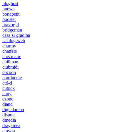
bloghost
bnews
bonapetit
booster
bravogirl
bridgeman
casa-si-gradina
catalog-web
charmy
chatfete
chezmarie
chiliman
clubmidi
cocoon
confluente
ctrl-d
cubick
cupy
czone
diand
digitalarena
disputa
dmedia
dragamea
einvest