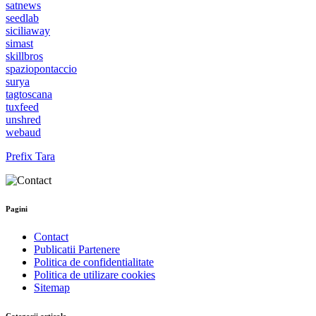
satnews
seedlab
siciliaway
simast
skillbros
spaziopontaccio
surya
tagtoscana
tuxfeed
unshred
webaud
Prefix Tara
Pagini
Contact
Publicatii Partenere
Politica de confidentialitate
Politica de utilizare cookies
Sitemap