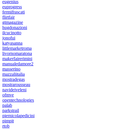
eugenius
euprogress
fermifrascati
flirtfair
gtmagazine
hugdonazioni
ilcucinotto
jonofui
katyasanna
littlemarketroma
livornomaratona
makerfairerimini
manualedamore2
masserino
mazzaliitalia
mostradegas
mostrarousseau
navideiveleni
ofmve
opentechnologies
palab
parkstrail
piernicolapedicini
pimpit
rtob