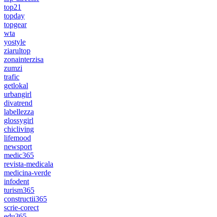
top21
topday
topgear
wta
yostyle
ziarultop
zonainterzisa
zumzi
trafic
getlokal
urbangirl
divatrend
labellezza
glossygirl
chicliving
lifemood
newsport
medic365
revista-medicala
medicina-verde
infodent
turism365
constructii365
scrie-corect
edu365