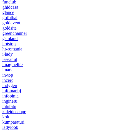
funclub
ghidcasa
glance
gofotbal
goldevent
goldsite
greenchannel
gsmland
hotstop
hr-romania
i-lady
ieseanul
imaginelife
imark
in-top
incerc
indygen
infomariaj
infopinia
ingineru
inhibitii
kaleidoscope
kok
kumparaturi
ladylook