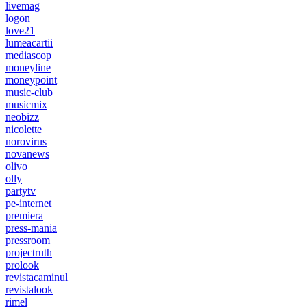
livemag
logon
love21
lumeacartii
mediascop
moneyline
moneypoint
music-club
musicmix
neobizz
nicolette
norovirus
novanews
olivo
olly
partytv
pe-internet
premiera
press-mania
pressroom
projectruth
prolook
revistacaminul
revistalook
rimel