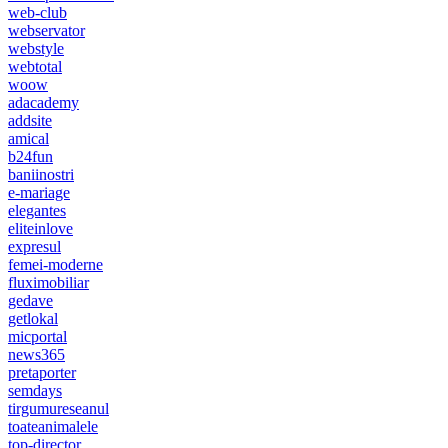
web-club
webservator
webstyle
webtotal
woow
adacademy
addsite
amical
b24fun
baniinostri
e-mariage
elegantes
eliteinlove
expresul
femei-moderne
fluximobiliar
gedave
getlokal
micportal
news365
pretaporter
semdays
tirgumureseanul
toateanimalele
top-director