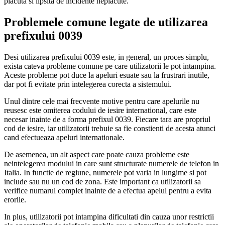
placuta si lipsita de incidente neplacute.
Problemele comune legate de utilizarea
prefixului 0039
Desi utilizarea prefixului 0039 este, in general, un proces simplu,
exista cateva probleme comune pe care utilizatorii le pot intampina.
Aceste probleme pot duce la apeluri esuate sau la frustrari inutile,
dar pot fi evitate prin intelegerea corecta a sistemului.
Unul dintre cele mai frecvente motive pentru care apelurile nu
reusesc este omiterea codului de iesire international, care este
necesar inainte de a forma prefixul 0039. Fiecare tara are propriul
cod de iesire, iar utilizatorii trebuie sa fie constienti de acesta atunci
cand efectueaza apeluri internationale.
De asemenea, un alt aspect care poate cauza probleme este
neintelegerea modului in care sunt structurate numerele de telefon in
Italia. In functie de regiune, numerele pot varia in lungime si pot
include sau nu un cod de zona. Este important ca utilizatorii sa
verifice numarul complet inainte de a efectua apelul pentru a evita
erorile.
In plus, utilizatorii pot intampina dificultati din cauza unor restrictii