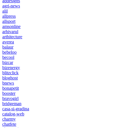
addesigns
agri-news
alil
allpress
allsport
amsonline
arhivarul
arthitecture
averea
balaur
bebeloo
becool
bizcar
bizenergy
blitzclick
bloghost
bnews
bonapetit
booster
bravogirl
bridgeman
casa-si-gradina
catalog-web
charmy
chatfete