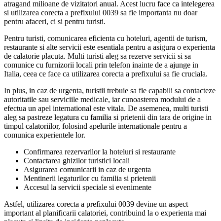
atragand milioane de vizitatori anual. Acest lucru face ca intelegerea
si utilizarea corecta a prefixului 0039 sa fie importanta nu doar
pentru afaceri, ci si pentru turisti.
Pentru turisti, comunicarea eficienta cu hoteluri, agentii de turism,
restaurante si alte servicii este esentiala pentru a asigura o experienta
de calatorie placuta. Multi turisti aleg sa rezerve servicii si sa
comunice cu furnizorii locali prin telefon inainte de a ajunge in
Italia, ceea ce face ca utilizarea corecta a prefixului sa fie cruciala.
In plus, in caz de urgenta, turistii trebuie sa fie capabili sa contacteze
autoritatile sau serviciile medicale, iar cunoasterea modului de a
efectua un apel international este vitala. De asemenea, multi turisti
aleg sa pastreze legatura cu familia si prietenii din tara de origine in
timpul calatoriilor, folosind apelurile internationale pentru a
comunica experientele lor.
Confirmarea rezervarilor la hoteluri si restaurante
Contactarea ghizilor turistici locali
Asigurarea comunicarii in caz de urgenta
Mentinerii legaturilor cu familia si prietenii
Accesul la servicii speciale si evenimente
Astfel, utilizarea corecta a prefixului 0039 devine un aspect
important al planificarii calatoriei, contribuind la o experienta mai