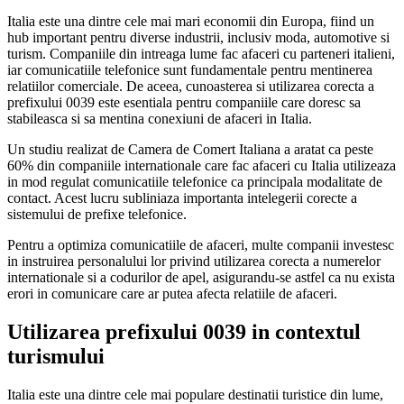
Italia este una dintre cele mai mari economii din Europa, fiind un
hub important pentru diverse industrii, inclusiv moda, automotive si
turism. Companiile din intreaga lume fac afaceri cu parteneri italieni,
iar comunicatiile telefonice sunt fundamentale pentru mentinerea
relatiilor comerciale. De aceea, cunoasterea si utilizarea corecta a
prefixului 0039 este esentiala pentru companiile care doresc sa
stabileasca si sa mentina conexiuni de afaceri in Italia.
Un studiu realizat de Camera de Comert Italiana a aratat ca peste
60% din companiile internationale care fac afaceri cu Italia utilizeaza
in mod regulat comunicatiile telefonice ca principala modalitate de
contact. Acest lucru subliniaza importanta intelegerii corecte a
sistemului de prefixe telefonice.
Pentru a optimiza comunicatiile de afaceri, multe companii investesc
in instruirea personalului lor privind utilizarea corecta a numerelor
internationale si a codurilor de apel, asigurandu-se astfel ca nu exista
erori in comunicare care ar putea afecta relatiile de afaceri.
Utilizarea prefixului 0039 in contextul
turismului
Italia este una dintre cele mai populare destinatii turistice din lume,