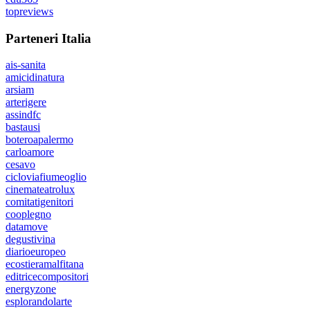
topreviews
Parteneri Italia
ais-sanita
amicidinatura
arsiam
arterigere
assindfc
bastausi
boteroapalermo
carloamore
cesavo
cicloviafiumeoglio
cinemateatrolux
comitatigenitori
cooplegno
datamove
degustivina
diarioeuropeo
ecostieramalfitana
editricecompositori
energyzone
esplorandolarte