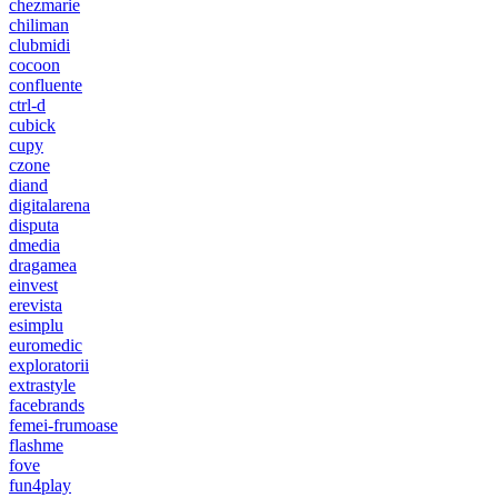
chezmarie
chiliman
clubmidi
cocoon
confluente
ctrl-d
cubick
cupy
czone
diand
digitalarena
disputa
dmedia
dragamea
einvest
erevista
esimplu
euromedic
exploratorii
extrastyle
facebrands
femei-frumoase
flashme
fove
fun4play