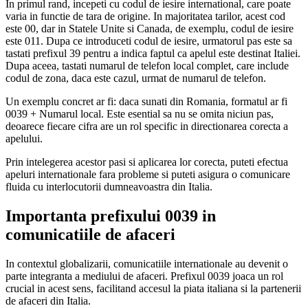
In primul rand, incepeti cu codul de iesire international, care poate
varia in functie de tara de origine. In majoritatea tarilor, acest cod
este 00, dar in Statele Unite si Canada, de exemplu, codul de iesire
este 011. Dupa ce introduceti codul de iesire, urmatorul pas este sa
tastati prefixul 39 pentru a indica faptul ca apelul este destinat Italiei.
Dupa aceea, tastati numarul de telefon local complet, care include
codul de zona, daca este cazul, urmat de numarul de telefon.
Un exemplu concret ar fi: daca sunati din Romania, formatul ar fi
0039 + Numarul local. Este esential sa nu se omita niciun pas,
deoarece fiecare cifra are un rol specific in directionarea corecta a
apelului.
Prin intelegerea acestor pasi si aplicarea lor corecta, puteti efectua
apeluri internationale fara probleme si puteti asigura o comunicare
fluida cu interlocutorii dumneavoastra din Italia.
Importanta prefixului 0039 in
comunicatiile de afaceri
In contextul globalizarii, comunicatiile internationale au devenit o
parte integranta a mediului de afaceri. Prefixul 0039 joaca un rol
crucial in acest sens, facilitand accesul la piata italiana si la partenerii
de afaceri din Italia.