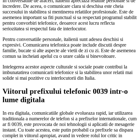
In conversatiile de afaceri, italienii apreciaza relatiile personale si de
incredere. De aceea, o comunicare clara si deschisa este cheia
succesului in stabilirea si mentinerea relatiilor profesionale. Este de
asemenea important sa fiti punctual si sa respectati programul stabilit
pentru convorbiri telefonice, deoarece acest lucru reflecta
seriozitatea si respectul fata de interlocutor.
Pentru conversatiile personale, italienii sunt adesea deschisi si
expresivi. Comunicarea telefonica poate include discutii despre
familie, bucate si alte aspecte ale vietii de zi cu zi. Este de asemenea
comun sa incheiati apelul cu o urare calda si binevoitoare.
Intelegerea acestor aspecte culturale si sociale poate contribui la
imbunatatirea comunicarii telefonice si la stabilirea unor relatii mai
solide si mai pozitive cu interlocutorii din Italia.
Viitorul prefixului telefonic 0039 intr-o
lume digitala
In era digitala, comunicatiile globale evolueaza rapid, iar utilizarea
traditionala a numerelor de telefon si a prefixelor internationale, cum
ar fi 0039, este provocata de noi tehnologii si aplicatii de mesagerie
instant. Cu toate acestea, este putin probabil ca prefixele sa dispara
complet in viitorul apropiat, avand in vedere rolul lor critic in