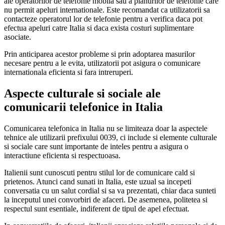
ale operatorilor de telefonie mobila sau a planurilor de telefonie care
nu permit apeluri internationale. Este recomandat ca utilizatorii sa
contacteze operatorul lor de telefonie pentru a verifica daca pot
efectua apeluri catre Italia si daca exista costuri suplimentare
asociate.
Prin anticiparea acestor probleme si prin adoptarea masurilor
necesare pentru a le evita, utilizatorii pot asigura o comunicare
internationala eficienta si fara intreruperi.
Aspecte culturale si sociale ale
comunicarii telefonice in Italia
Comunicarea telefonica in Italia nu se limiteaza doar la aspectele
tehnice ale utilizarii prefixului 0039, ci include si elemente culturale
si sociale care sunt importante de inteles pentru a asigura o
interactiune eficienta si respectuoasa.
Italienii sunt cunoscuti pentru stilul lor de comunicare cald si
prietenos. Atunci cand sunati in Italia, este uzual sa incepeti
conversatia cu un salut cordial si sa va prezentati, chiar daca sunteti
la inceputul unei convorbiri de afaceri. De asemenea, politetea si
respectul sunt esentiale, indiferent de tipul de apel efectuat.