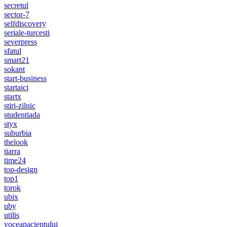
secretul
sector-7
selfdiscovery
seriale-turcesti
severpress
sfatul
smart21
sokant
start-business
startaici
startx
stiri-zilnic
studentiada
styx
suburbia
thelook
tiarra
time24
top-design
top1
torok
ubix
uby
utilis
voceapacientului