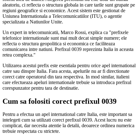
aleatoriu, ci reflecta o structura globala in care tarile sunt grupate pe
regiuni geografice si economice. Acest sistem este gestionat de
Uniunea Internationala a Telecomunicatiilor (ITU), o agentie
specializata a Natiunilor Unite.
Un expert in telecomunicatii, Marco Rossi, explica ca "prefixele
telefonice internationale sunt mai mult decat simple numere; ele
reflecta o structura geopolitica si economica ce faciliteaza
comunicarea intre natiuni. Prefixul 0039 reprezinta Italia in aceasta
retea complexa."
Utilizarea acestui prefix este esentiala pentru orice apel international
catre sau dinspre Italia. Fara acesta, apelurile nu ar fi directionate
corect catre operatorul din tara respectiva. In mod similar, italieni
care efectueaza apeluri internationale trebuie sa introduca prefixul
corespunzator pentru tara de destinatie.
Cum sa folositi corect prefixul 0039
Pentru a efectua un apel international catre Italia, este important sa
intelegeti cum sa utilizati corect prefixul 0039. Acest lucru nu este
complicat, dar necesita atentie la detalii, deoarece ordinea numerica
trebuie respectata cu strictete.