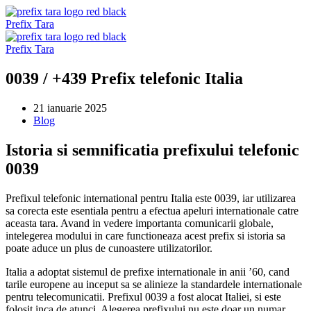
Sari
la
Prefix Tara
conținut
Prefix Tara
0039 / +439 Prefix telefonic Italia
21 ianuarie 2025
Blog
Istoria si semnificatia prefixului telefonic
0039
Prefixul telefonic international pentru Italia este 0039, iar utilizarea
sa corecta este esentiala pentru a efectua apeluri internationale catre
aceasta tara. Avand in vedere importanta comunicarii globale,
intelegerea modului in care functioneaza acest prefix si istoria sa
poate aduce un plus de cunoastere utilizatorilor.
Italia a adoptat sistemul de prefixe internationale in anii ’60, cand
tarile europene au inceput sa se alinieze la standardele internationale
pentru telecomunicatii. Prefixul 0039 a fost alocat Italiei, si este
folosit inca de atunci. Alegerea prefixului nu este doar un numar